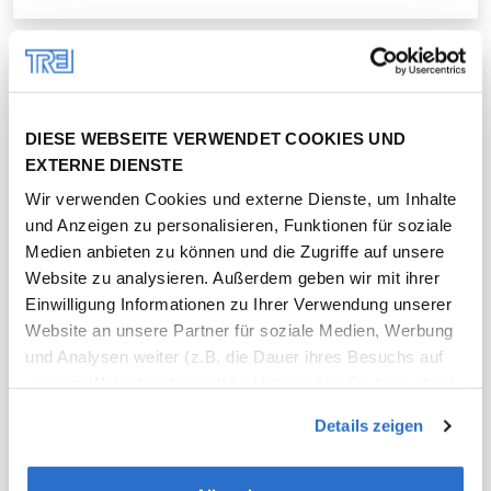
DIESE WEBSEITE VERWENDET COOKIES UND
EXTERNE DIENSTE
Wir verwenden Cookies und externe Dienste, um Inhalte
und Anzeigen zu personalisieren, Funktionen für soziale
Medien anbieten zu können und die Zugriffe auf unsere
Website zu analysieren. Außerdem geben wir mit ihrer
Einwilligung Informationen zu Ihrer Verwendung unserer
Website an unsere Partner für soziale Medien, Werbung
Pressemitteilung |
15.02.2023
und Analysen weiter (z.B. die Dauer ihres Besuchs auf
unserer Website oder welche Unterseiten Sie besuchen).
Trei und Müller Merkle nutzen für
In manchen Fällen können Daten in die USA übertragen
300 Wohnmietverträge digitale
Details zeigen
werden, wo ein anderes Datenschutzniveau als in der EU
Unterzeichnung
herrscht. Unsere Partner führen diese Informationen
möglicherweise mit weiteren Daten zusammen, die Sie