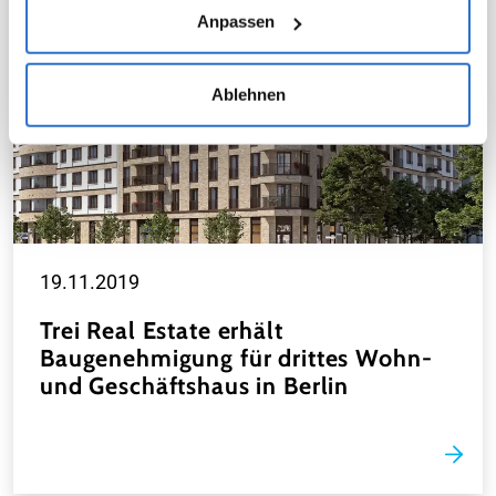
Einwilligung jederzeit widerrufen. Ab diesem Zeitpunkt
Anpassen
werden keine weiteren Daten zur Analyse mehr durch
uns bzw. der externen Dienste erhoben. Weitere Details
Ablehnen
sowie die Einstellungen zu den Cookies finden Sie
unter
Datenschutzhinweisen
.
19.11.2019
Trei Real Estate erhält
Baugenehmigung für drittes Wohn-
und Geschäftshaus in Berlin