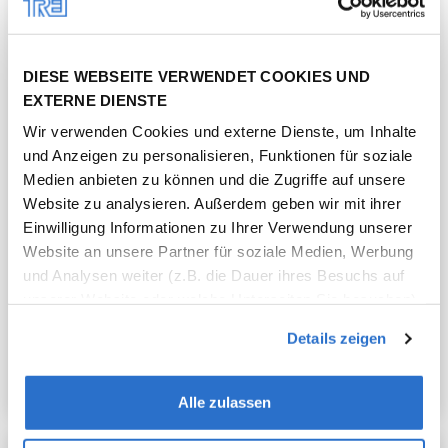
DIESE WEBSEITE VERWENDET COOKIES UND
EXTERNE DIENSTE
Wir verwenden Cookies und externe Dienste, um Inhalte
und Anzeigen zu personalisieren, Funktionen für soziale
Medien anbieten zu können und die Zugriffe auf unsere
Website zu analysieren. Außerdem geben wir mit ihrer
Einwilligung Informationen zu Ihrer Verwendung unserer
Pressemitteilung |
28.11.2019
Website an unsere Partner für soziale Medien, Werbung
und Analysen weiter (z.B. die Dauer ihres Besuchs auf
Trei eröffnet 14. Vendo Park im
unserer Website oder welche Unterseiten Sie besuchen).
Großraum Łódź
In manchen Fällen können Daten in die USA übertragen
Details zeigen
werden, wo ein anderes Datenschutzniveau als in der EU
herrscht. Unsere Partner führen diese Informationen
möglicherweise mit weiteren Daten zusammen, die Sie
Alle zulassen
ihnen bereitgestellt haben oder die sie im Rahmen Ihrer
Nutzung der Dienste gesammelt haben. Sie können Ihre