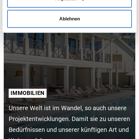
werden keine weiteren Daten zur Analyse mehr durch
uns bzw. der externen Dienste erhoben. Weitere Details
Ablehnen
sowie die Einstellungen zu den Cookies finden Sie
unter
Datenschutzhinweisen
.
IMMOBILIEN
Unsere Welt ist im Wandel, so auch unsere
Projektentwicklungen. Damit sie zu unseren
Bedürfnissen und unserer künftigen Art und