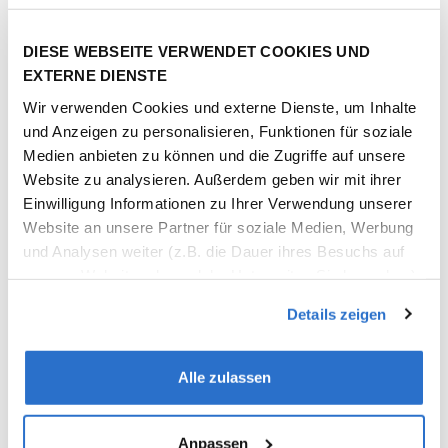
zu leisten.
DIESE WEBSEITE VERWENDET COOKIES UND
Mehr erfahren
EXTERNE DIENSTE
Wir verwenden Cookies und externe Dienste, um Inhalte
und Anzeigen zu personalisieren, Funktionen für soziale
Medien anbieten zu können und die Zugriffe auf unsere
Website zu analysieren. Außerdem geben wir mit ihrer
Einwilligung Informationen zu Ihrer Verwendung unserer
Website an unsere Partner für soziale Medien, Werbung
und Analysen weiter (z.B. die Dauer ihres Besuchs auf
unserer Website oder welche Unterseiten Sie besuchen).
In manchen Fällen können Daten in die USA übertragen
Details zeigen
werden, wo ein anderes Datenschutzniveau als in der EU
herrscht. Unsere Partner führen diese Informationen
möglicherweise mit weiteren Daten zusammen, die Sie
Alle zulassen
ihnen bereitgestellt haben oder die sie im Rahmen Ihrer
Nutzung der Dienste gesammelt haben. Sie können Ihre
Einwilligung jederzeit widerrufen. Ab diesem Zeitpunkt
Anpassen