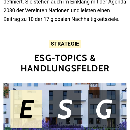
definiert. Sie stehen auch im Einklang mit der Agenda
2030 der Vereinten Nationen und leisten einen
Beitrag zu 10 der 17 globalen Nachhaltigkeitsziele.
STRATEGIE
ESG-TOPICS &
HANDLUNGSFELDER
BILD - ENVIRONMENTAL
BILD- SOCIAL
BILD - GOBERNANCE
E
S
G