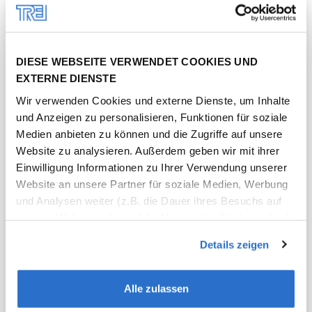
DIESE WEBSEITE VERWENDET COOKIES UND
EXTERNE DIENSTE
Wir verwenden Cookies und externe Dienste, um Inhalte
und Anzeigen zu personalisieren, Funktionen für soziale
Medien anbieten zu können und die Zugriffe auf unsere
Website zu analysieren. Außerdem geben wir mit ihrer
Einwilligung Informationen zu Ihrer Verwendung unserer
Pressemitteilung |
04.11.2021
Website an unsere Partner für soziale Medien, Werbung
und Analysen weiter (z.B. die Dauer ihres Besuchs auf
Patron Capital Partners und Trei Real
unserer Website oder welche Unterseiten Sie besuchen).
Estate gründen Joint Venture zum
In manchen Fällen können Daten in die USA übertragen
Details zeigen
Bau von Fachmarktzentren in Polen
werden, wo ein anderes Datenschutzniveau als in der EU
herrscht. Unsere Partner führen diese Informationen
möglicherweise mit weiteren Daten zusammen, die Sie
Alle zulassen
ihnen bereitgestellt haben oder die sie im Rahmen Ihrer