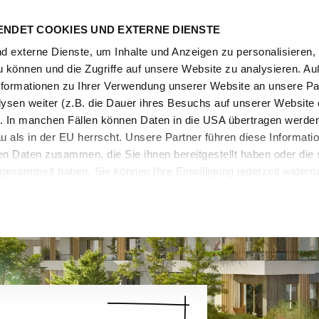
ENDET COOKIES UND EXTERNE DIENSTE
Mensc
 externe Dienste, um Inhalte und Anzeigen zu personalisieren, 
u können und die Zugriffe auf unsere Website zu analysieren. 
 Informationen zu Ihrer Verwendung unserer Website an unsere Par
sen weiter (z.B. die Dauer ihres Besuchs auf unserer Website
. In manchen Fällen können Daten in die USA übertragen werden
 als in der EU herrscht. Unsere Partner führen diese Informati
en Daten zusammen, die Sie ihnen bereitgestellt haben oder di
 gesammelt haben. Sie können Ihre Einwilligung jederzeit widerr
iteren Daten zur Analyse mehr durch uns bzw. der externen Die
Einstellungen zu den Cookies finden Sie unter
Datenschutzhinw