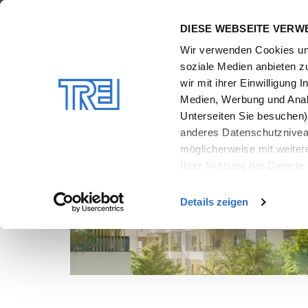
Zum Haupt-Inhalt
DIESE WEBSEITE VERW
Wir verwenden Cookies und
soziale Medien anbieten z
wir mit ihrer Einwilligung
Medien, Werbung und Analy
Unterseiten Sie besuchen)
anderes Datenschutzniveau
möglicherweise mit weiter
Ihrer Nutzung der Dienste
Zeitpunkt werden keine we
Weitere Details sowie die 
Details zeigen