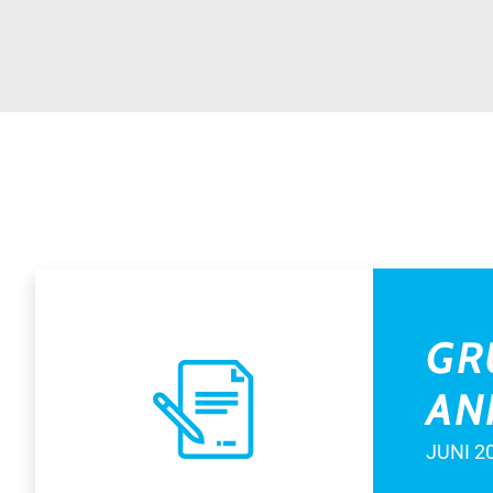
GR
AN
JUNI 2