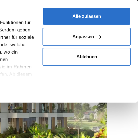
hen
Nachhaltigkeit
Immobilien
Alle zulassen
Funktionen für
Außerdem geben
Anpassen
tner für soziale
 oder welche
, wo ein
Ablehnen
onen
e sie im Rahmen
ufen. Ab diesem
nste erhoben.
eisen
.