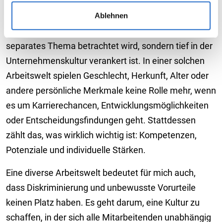
uns bzw. der externen Dienste erhoben. Weitere Details
Ablehnen
Meine Vision einer idealen Arbeitswelt ist eine, in der
sowie die Einstellungen zu den Cookies finden Sie
Vielfalt selbstverständlich ist – und nicht als
unter
Datenschutzhinweisen
.
separates Thema betrachtet wird, sondern tief in der
Unternehmenskultur verankert ist. In einer solchen
Arbeitswelt spielen Geschlecht, Herkunft, Alter oder
andere persönliche Merkmale keine Rolle mehr, wenn
es um Karrierechancen, Entwicklungsmöglichkeiten
oder Entscheidungsfindungen geht. Stattdessen
zählt das, was wirklich wichtig ist: Kompetenzen,
Potenziale und individuelle Stärken.
Eine diverse Arbeitswelt bedeutet für mich auch,
dass Diskriminierung und unbewusste Vorurteile
keinen Platz haben. Es geht darum, eine Kultur zu
schaffen, in der sich alle Mitarbeitenden unabhängig