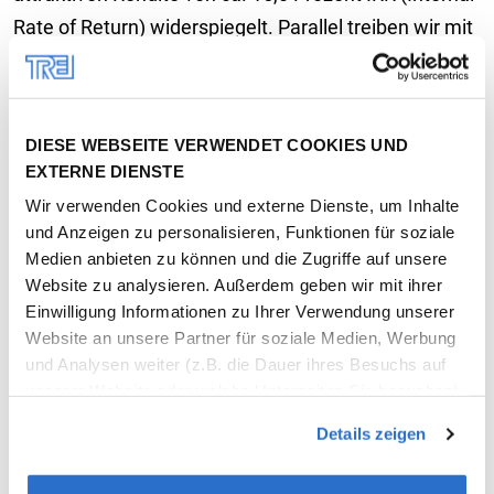
Rate of Return) widerspiegelt. Parallel treiben wir mit
dem Bau von ‚Chamberlain House‘ unsere Aktivitäten
in Nashville weiter voran, einem für uns strategisch
wichtigen Markt“, erklärt Pepijn Morshuis, CEO der
DIESE WEBSEITE VERWENDET COOKIES UND
Trei Real Estate.
EXTERNE DIENSTE
Wir verwenden Cookies und externe Dienste, um Inhalte
Neben den bisherigen Entwicklungen bereitet die Trei
und Anzeigen zu personalisieren, Funktionen für soziale
Ankäufe von Grundstücken vor, um weitere Multi-
Medien anbieten zu können und die Zugriffe auf unsere
Family-Projekte zu realisieren. Das erste Grundstück
Website zu analysieren. Außerdem geben wir mit ihrer
liegt auf Merritt Island in Florida, in der wirtschaftlich
Einwilligung Informationen zu Ihrer Verwendung unserer
Website an unsere Partner für soziale Medien, Werbung
prosperierenden Region der „Space Coast“, die durch
und Analysen weiter (z.B. die Dauer ihres Besuchs auf
die Luft- und Raumfahrtindustrie sowie den Hafen
unserer Website oder welche Unterseiten Sie besuchen).
von Port Canaveral geprägt ist. Das zweite
In manchen Fällen können Daten in die USA übertragen
Details zeigen
Grundstück liegt in Charlotte, North Carolina, dem
werden, wo ein anderes Datenschutzniveau als in der EU
herrscht. Unsere Partner führen diese Informationen
Standort des US-Hauptsitzes der Trei.