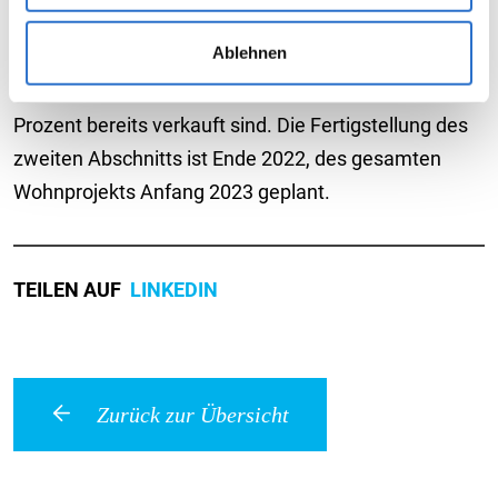
werden keine weiteren Daten zur Analyse mehr durch
zweite Bauabschnitt, mit dem das Unternehmen nun
uns bzw. der externen Dienste erhoben. Weitere Details
Ablehnen
begonnen hat, umfasst 88 Eigentumswohnungen
sowie die Einstellungen zu den Cookies finden Sie
unter
Datenschutzhinweisen
.
zwischen 28 bis 107 Quadratmetern, von denen 30
Prozent bereits verkauft sind. Die Fertigstellung des
zweiten Abschnitts ist Ende 2022, des gesamten
Wohnprojekts Anfang 2023 geplant.
TEILEN AUF
LINKEDIN
Zurück zur Übersicht